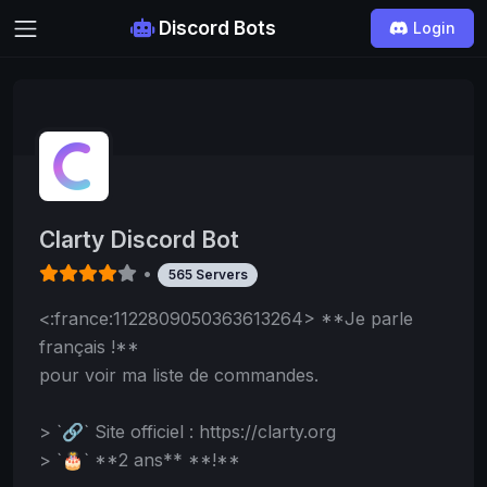
Discord Bots
Login
Clarty Discord Bot
•
565 Servers
<:france:1122809050363613264> **Je parle
français !**
pour voir ma liste de commandes.
> `🔗` Site officiel : https://clarty.org
> `🎂` **2 ans**
**!**